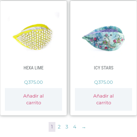
HEXA LIME
ICY STARS
Q
375.00
Q
375.00
Añadir al
Añadir al
carrito
carrito
1
2
3
4
→