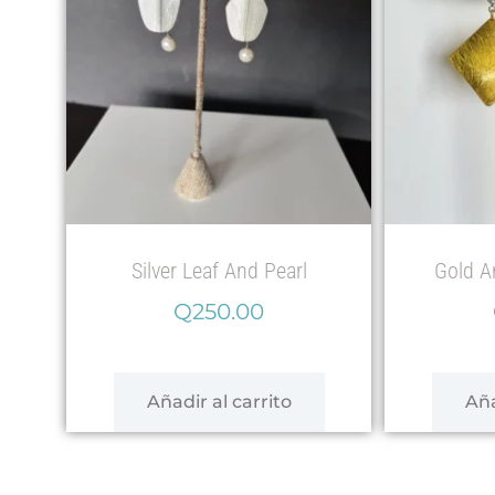
Silver Leaf And Pearl
Gold An
Q
250.00
Añadir al carrito
Aña