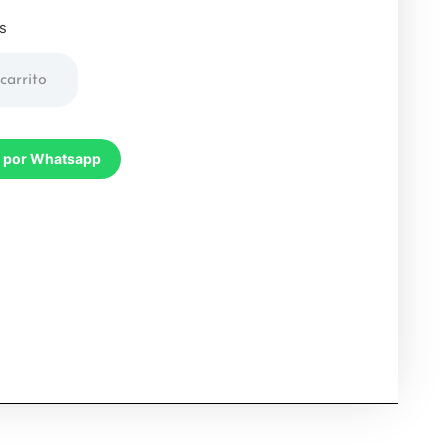
s
carrito
 por Whatsapp