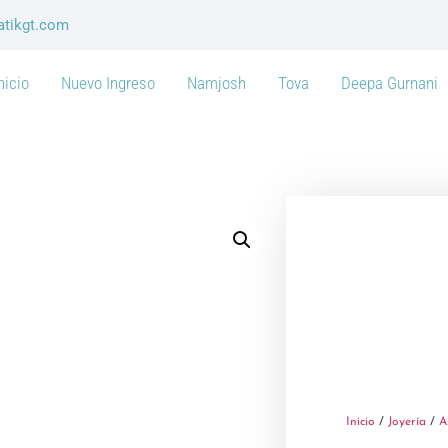
atikgt.com
nicio
Nuevo Ingreso
Namjosh
Tova
Deepa Gurnani
Inicio
/
Joyería
/
A