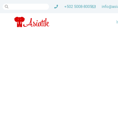
+502 5008-8005
info@asi
I