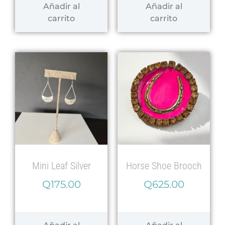
Añadir al
Añadir al
carrito
carrito
Mini Leaf Silver
Horse Shoe Brooch
Q
175.00
Q
625.00