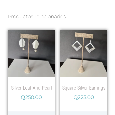
Productos relacionados
Silver Leaf And Pearl
Square Silver Earrings
Q
250.00
Q
225.00