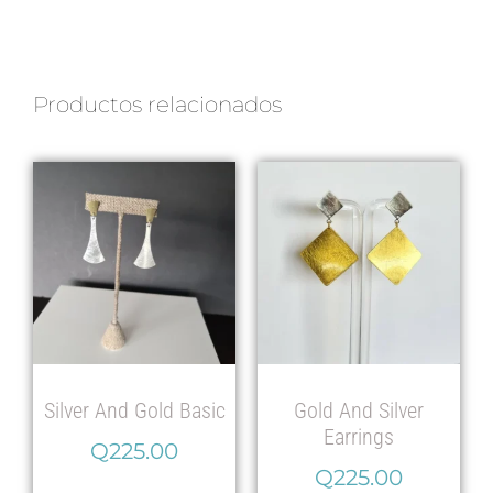
Productos relacionados
Silver And Gold Basic
Gold And Silver
Earrings
Q
225.00
Q
225.00