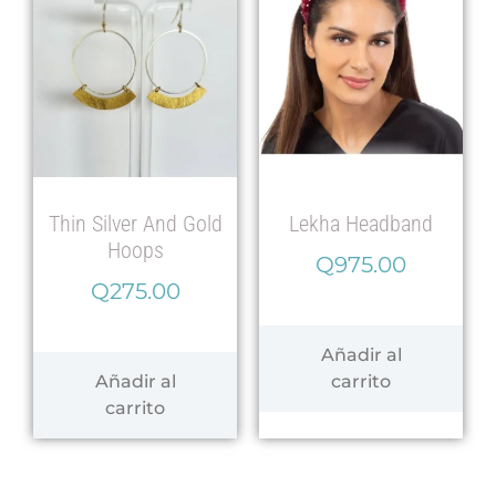
Thin Silver And Gold
Lekha Headband
Hoops
Q
975.00
Q
275.00
Añadir al
Añadir al
carrito
carrito