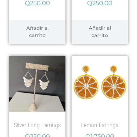
Q
250.00
Q
250.00
Añadir al
Añadir al
carrito
carrito
Silver Long Earrings
Lemon Earrings
Q
250.00
Q
1,750.00