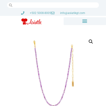
+502 5008-8005
info@asiatikgt.com
Bolsas, Lentes y Sombreros