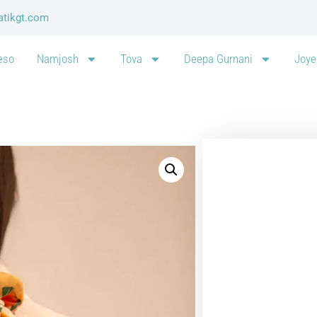
atikgt.com
eso
Namjosh
Tova
Deepa Gurnani
Joye