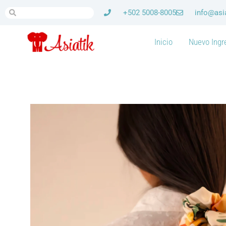
+502 5008-8005
info@asi
Inicio
Nuevo Ingr