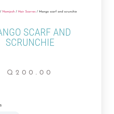
/
Namjosh
/
Hair Scarves
/ Mango scarf and scrunchie
ANGO SCARF AND
SCRUNCHIE
Q
200.00
s